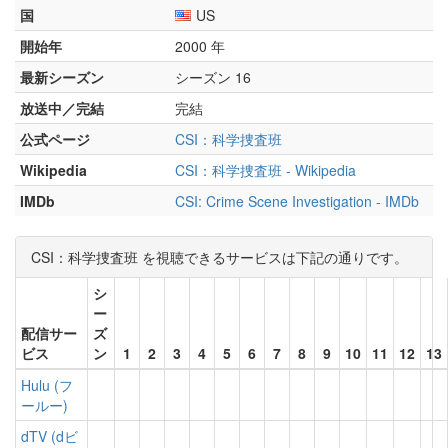
国
US
開始年
2000 年
最新シーズン
シーズン 16
放送中／完結
完結
公式ページ
CSI：科学捜査班
Wikipedia
CSI：科学捜査班 - Wikipedia
IMDb
CSI: Crime Scene Investigation - IMDb
CSI：科学捜査班 を視聴できるサービスは下記の通りです。
シ
ー
配信サー
ズ
ビス
ン
1
2
3
4
5
6
7
8
9
10
11
12
13
Hulu (フ
ールー)
dTV (dビ