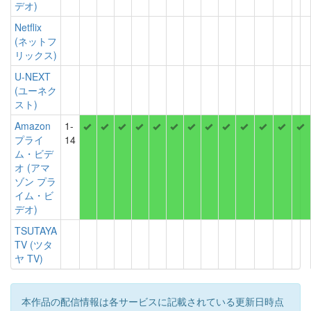
デオ)
Netflix
(ネットフ
リックス)
U-NEXT
(ユーネク
スト)
Amazon
1-
プライ
14
ム・ビデ
オ (アマ
ゾン プラ
イム・ビ
デオ)
TSUTAYA
TV (ツタ
ヤ TV)
本作品の配信情報は各サービスに記載されている更新日時点