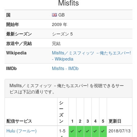
Misfits
国
GB
開始年
2009 年
最新シーズン
シーズン 5
放送中／完結
完結
Wikipedia
Misfits／ミスフィッツ －俺たちエスパー!
- Wikipedia
IMDb
Misfits - IMDb
Misfits／ミスフィッツ －俺たちエスパー! を視聴できるサー
ビスは下記の通りです。
シ
ー
ズ
配信サービス
ン
1
2
3
4
5
更新日
Hulu (フールー)
1-5
2018/07/13