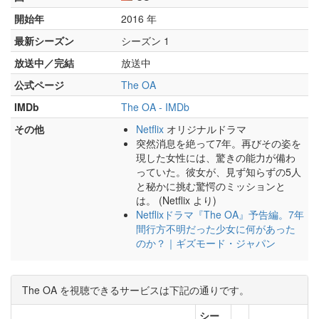
開始年
2016 年
最新シーズン
シーズン 1
放送中／完結
放送中
公式ページ
The OA
IMDb
The OA - IMDb
その他
Netflix
オリジナルドラマ
突然消息を絶って7年。再びその姿を
現した女性には、驚きの能力が備わ
っていた。彼女が、見ず知らずの5人
と秘かに挑む驚愕のミッションと
は。 (Netflix より)
Netflixドラマ『The OA』予告編。7年
間行方不明だった少女に何があった
のか？｜ギズモード・ジャパン
The OA を視聴できるサービスは下記の通りです。
シー