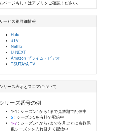
ムページもしくはアプリをご確認ください。
サービス別詳細情報
Hulu
dTV
Netflix
U-NEXT
Amazon プライム・ビデオ
TSUTAYA TV
シリーズ表示とスコアについて
シリーズ番号の例
1-4
: シーズン1から4まで見放題で配信中
5
: シーズン5を有料で配信中
1-7
: シーズン1から7までを月ごとに奇数偶
数シーズンを入れ替えて配信中