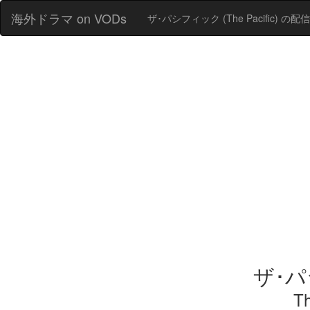
海外ドラマ on VODs
ザ･パシフィック (The Pacific) の配
ザ･
Th