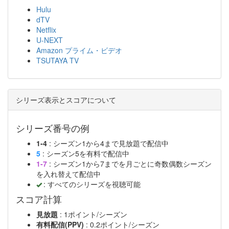
Hulu
dTV
Netflix
U-NEXT
Amazon プライム・ビデオ
TSUTAYA TV
シリーズ表示とスコアについて
シリーズ番号の例
1-4
: シーズン1から4まで見放題で配信中
5
: シーズン5を有料で配信中
1-7
: シーズン1から7までを月ごとに奇数偶数シーズン
を入れ替えて配信中
: すべてのシリーズを視聴可能
スコア計算
見放題
: 1ポイント/シーズン
有料配信(PPV)
: 0.2ポイント/シーズン